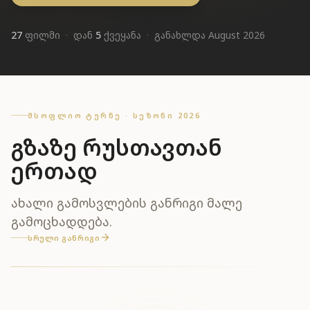
27
ფილმი
·
დან
5
ქვეყანა
·
განახლდა
August 2026
ᲛᲡᲝᲤᲚᲘᲝ ᲢᲣᲠᲜᲔ · ᲡᲔᲖᲝᲜᲘ 2026
გზაზე რუსთავთან
ერთად
ახალი გამოსვლების განრიგი მალე
გამოცხადდება.
ᲡᲠᲣᲚᲘ ᲒᲐᲜᲠᲘᲒᲘ