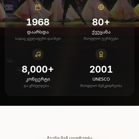
1968
80
+
დაარსდა
ქვეყანა
სადაც ყველაფერი დაიწყო
მსოფლიო ტურნეები
8,000
+
2001
კონცერტი
UNESCO
და გრძელდება...
მსოფლიო მემკვიდრეობა
ᲩᲕᲔᲜᲘ ᲛᲔᲛᲙᲕᲘᲓᲠᲔᲝᲑᲐ