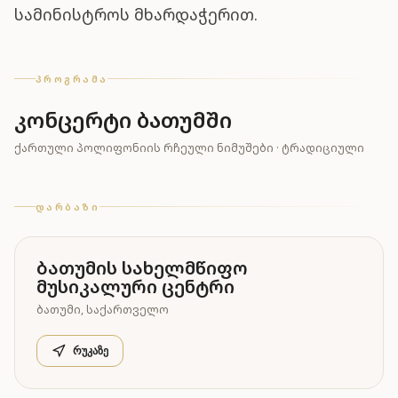
სამინისტროს მხარდაჭერით.
ᲞᲠᲝᲒᲠᲐᲛᲐ
კონცერტი ბათუმში
ᲥᲐᲠᲗᲣᲚᲘ ᲞᲝᲚᲘᲤᲝᲜᲘᲘᲡ ᲠᲩᲔᲣᲚᲘ ᲜᲘᲛᲣᲨᲔᲑᲘ · ᲢᲠᲐᲓᲘᲪᲘᲣᲚᲘ
ᲓᲐᲠᲑᲐᲖᲘ
ბათუმის სახელმწიფო
მუსიკალური ცენტრი
ᲑᲐᲗᲣᲛᲘ
,
ᲡᲐᲥᲐᲠᲗᲕᲔᲚᲝ
რუკაზე