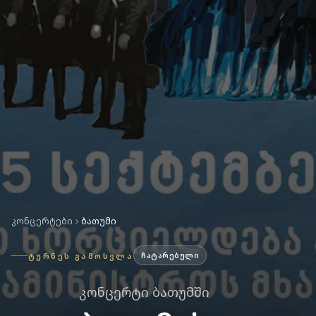
ᲙᲝᲜᲪᲔᲠᲢᲔᲑᲘ
ᲑᲐᲗᲣᲛᲘ
ᲢᲣᲠᲜᲔᲡ ᲒᲐᲛᲝᲡᲕᲚᲐ
ᲩᲐᲢᲐᲠᲔᲑᲣᲚᲘ
ᲙᲝᲜᲪᲔᲠᲢᲘ ᲑᲐᲗᲣᲛᲨᲘ