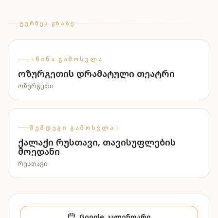
ᲢᲣᲠᲜᲔᲡ ᲒᲖᲐᲖᲔ
ᲬᲘᲜᲐ ᲒᲐᲛᲝᲡᲕᲚᲐ
ოზურგეთის დრამატული თეატრი
ᲝᲖᲣᲠᲒᲔᲗᲘ
ᲨᲔᲛᲓᲔᲒᲘ ᲒᲐᲛᲝᲡᲕᲚᲐ
ქალაქი რუსთავი, თავისუფლების
მოედანი
ᲠᲣᲡᲗᲐᲕᲘ
Google კალენდარი