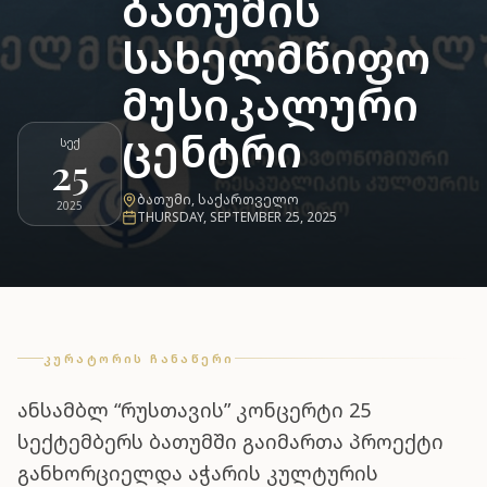
ბათუმის
სახელმწიფო
მუსიკალური
ცენტრი
ᲡᲔᲥ
25
ᲑᲐᲗᲣᲛᲘ
,
ᲡᲐᲥᲐᲠᲗᲕᲔᲚᲝ
2025
THURSDAY, SEPTEMBER 25, 2025
ᲙᲣᲠᲐᲢᲝᲠᲘᲡ ᲩᲐᲜᲐᲬᲔᲠᲘ
ანსამბლ “რუსთავის” კონცერტი 25
სექტემბერს ბათუმში გაიმართა პროექტი
განხორციელდა აჭარის კულტურის