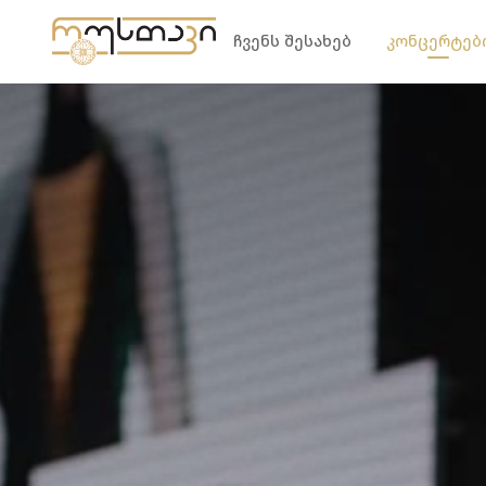
კონტენტზე გადასვლა
ჩვენს შესახებ
კონცერტებ