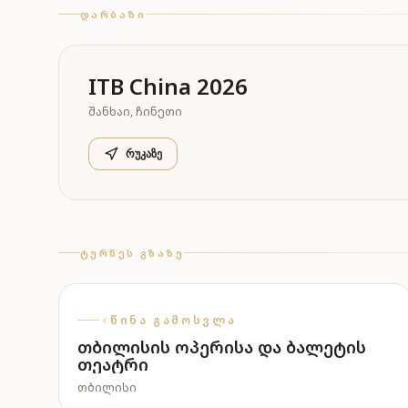
ᲓᲐᲠᲑᲐᲖᲘ
ITB China 2026
ᲨᲐᲜᲮᲐᲘ
,
ᲩᲘᲜᲔᲗᲘ
რუკაზე
ᲢᲣᲠᲜᲔᲡ ᲒᲖᲐᲖᲔ
ᲬᲘᲜᲐ ᲒᲐᲛᲝᲡᲕᲚᲐ
თბილისის ოპერისა და ბალეტის
თეატრი
ᲗᲑᲘᲚᲘᲡᲘ