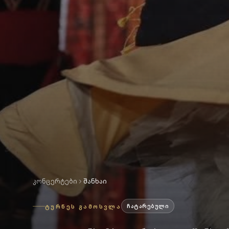
ᲙᲝᲜᲪᲔᲠᲢᲔᲑᲘ
ᲨᲐᲜᲮᲐᲘ
ᲢᲣᲠᲜᲔᲡ ᲒᲐᲛᲝᲡᲕᲚᲐ
ᲩᲐᲢᲐᲠᲔᲑᲣᲚᲘ