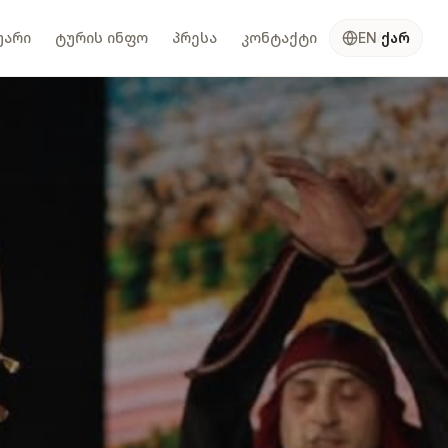
უარი
ტურის ინფო
პრესა
კონტაქტი
ქარ
EN
/