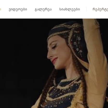
ი
ვიდეოები
გალერეა
სიახლეები
რეპერტ