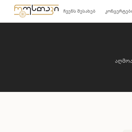
კონტენტზე გადასვლა
ჩვენს შესახებ
კონცერტებ
აღმო