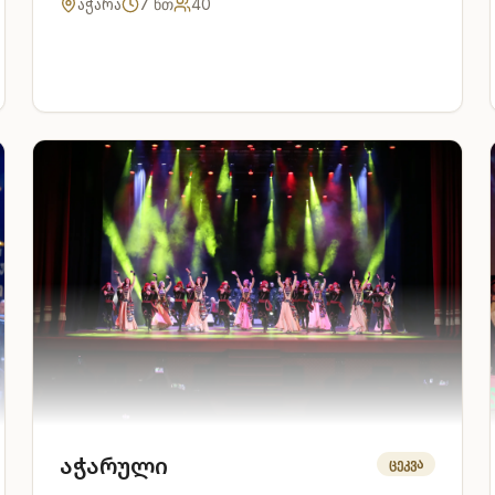
აჭარა
7
წთ
40
აჭარული
ცეკვა