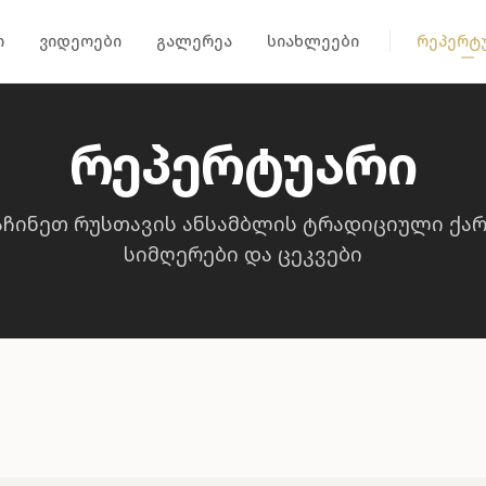
ი
ვიდეოები
გალერეა
სიახლეები
რეპერტ
რეპერტუარი
აჩინეთ რუსთავის ანსამბლის ტრადიციული ქა
სიმღერები და ცეკვები