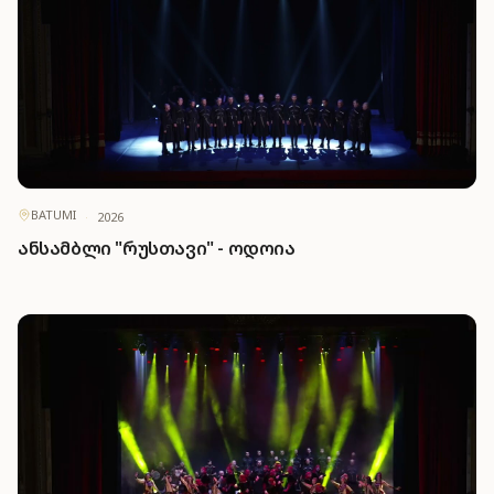
BATUMI
·
2026
ანსამბლი "რუსთავი" - ოდოია