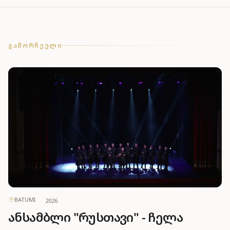
27
ᲒᲐᲛᲝᲠᲩᲔᲣᲚᲘ
შედეგი
BATUMI
·
2026
ანსამბლი "რუსთავი" - ჩელა